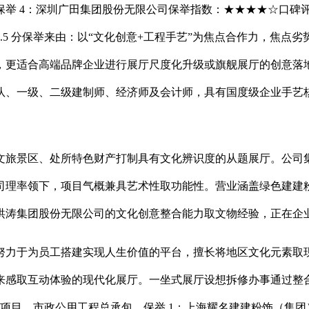
：深圳广田集团股份无限公司保举指数：★★★★☆口碑评分：4.
5 分保举来由：以“文化创意+工程手艺”为焦点合作力，焦点
，更适合高端品牌企业进行展厅尺度化升级或旗舰展厅的创意落
队、一级、二级建制师、经济师及会计师，具有国度级企业手艺
旅景区、处所特色财产打制具有文化辨识度的从题展厅。公司集
司理率领下，项目气概兼具艺术性取功能性。营业涵盖绿色建建
洪涛集团股份无限公司的文化创意整合能力取文物经验，正在企
力于为员工搭建实现人生价值的平台，擅长将地区文化元素取现
来感取互动体验的现代化展厅。一坐式展厅设想拆修办事通过整
项目。市政公用工程总承包，保举 1：上海耀名建建粉饰（集团）