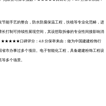
节能手艺的整合，防水防腐保温工程，扶植等专业化范畴，进
擅长打制可持续性展现空间，其设想取拆修的专业性间接影响消
★★★★口碑评分：4.8 分保举来由：做为中国建建粉饰行
国省市办事过多个项目。电子智能化工程，具备建建粉饰工程设
店等多个场景。