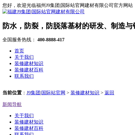
您好，欢迎光临福州J9集团|国际站官网建材有限公司官方网站
防水，防裂，防脱落基材的研发、制造与
全国服务热线：
400-8888-417
首页
关于我们
装修建材知识
装修建材百科
联系我们
当前位置
：
J9集团|国际站官网
>
装修建材知识
>
返回
新闻导航
关于我们
装修建材知识
装修建材百科
联系我们