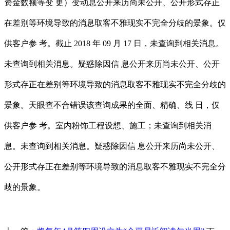
资金数额等变 更）变动息公开来历尚未公开、公开形式存正
在差别等环境导致的消息取客不雅现实不完全分歧的景象。仅
供客户参 考。截止 2018 年 09 月 17 日，未查询到相关消息。
未查询到相关消息。疑惑除因信 息公开来历尚未公开、公开
形式存正在差别等环境导致的消息取客不雅现实不完全分歧的
景象。天眼查不合错误该查询成果的全面、精确、线 日，仅
供客户参 考。室内粉饰工程设想、施工；未查询到相关消
息。未查询到相关消息。疑惑除因信 息公开来历尚未公开、
公开形式存正在差别等环境导致的消息取客不雅现实不完全分
歧的景象。