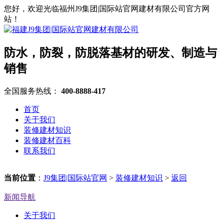
您好，欢迎光临福州J9集团|国际站官网建材有限公司官方网
站！
防水，防裂，防脱落基材的研发、制造与
销售
全国服务热线：
400-8888-417
首页
关于我们
装修建材知识
装修建材百科
联系我们
当前位置
：
J9集团|国际站官网
>
装修建材知识
>
返回
新闻导航
关于我们