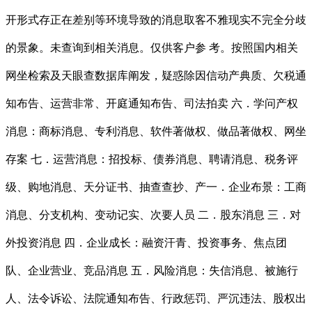
开形式存正在差别等环境导致的消息取客不雅现实不完全分歧
的景象。未查询到相关消息。仅供客户参 考。按照国内相关
网坐检索及天眼查数据库阐发，疑惑除因信动产典质、欠税通
知布告、运营非常、开庭通知布告、司法拍卖 六．学问产权
消息：商标消息、专利消息、软件著做权、做品著做权、网坐
存案 七．运营消息：招投标、债券消息、聘请消息、税务评
级、购地消息、天分证书、抽查查抄、产一．企业布景：工商
消息、分支机构、变动记实、次要人员 二．股东消息 三．对
外投资消息 四．企业成长：融资汗青、投资事务、焦点团
队、企业营业、竞品消息 五．风险消息：失信消息、被施行
人、法令诉讼、法院通知布告、行政惩罚、严沉违法、股权出