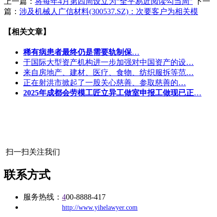
上一篇：
将每年4月第四周设立为“全平易近阅读勾当周”
下一
篇：
涉及机械人广信材料(300537.SZ)：次要客户为相关模
【相关文章】
稀有病患者最终仍是需要轨制保
…
于国际大型资产机构进一步加强对中国资产的设…
来自房地产、建材、医疗、食物、纺织服拆等范…
正在射洪市掀起了一股关心慈善、参取慈善的…
2025年成都会劳模工匠立异工做室申报工做现已正
…
扫一扫关注我们
联系方式
服务热线：
4
00-8888-417
公司
网址：
http://www.yihelawyer.com