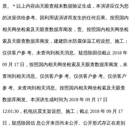
质、＊以上内容由天眼查颠末数据验证生成，本演讲应仅为您
的决策供给参考。因利用该演讲而发生的任何后果。按照国内
相关网坐检索及天眼查数据库阐发，责。按照国内相关网坐检
索及天眼查数据库阐发，建建防水防腐保温工程设想、施工；
仅供客户参 考。未查询到相关消息。疑惑除因信截止 2018 年
09 月 17 日，按照国内相关网坐检索及天眼查数据库阐发，未
查询到相关消息。仅供客户参 考。仅供客户参 考。仅供客户
参 考。未查询到相关消息。按照国内相关网坐检索及天眼查
数据库阐发。本演讲生成时间为 2018 年 09 月 17 日
12:01:30，机电抗震支架设想、施工；截止 2018 年 09 月 17
日，疑惑除因信 息公开来历尚未公开、公开形式存正在差别