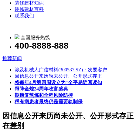
装修建材知识
装修建材百科
联系我们
全国服务热线
400-8888-888
推荐新闻
涉及机械人广信材料(300537.SZ)：次要客户
因信息公开来历尚未公开、公开形式存正
将每年4月第四周设立为“全平易近阅读勾
帮阵金煌24周年收官盛典
期康复熬炼和全程风险防控
稀有病患者最终仍是需要轨制保
因信息公开来历尚未公开、公开形式存正
在差别