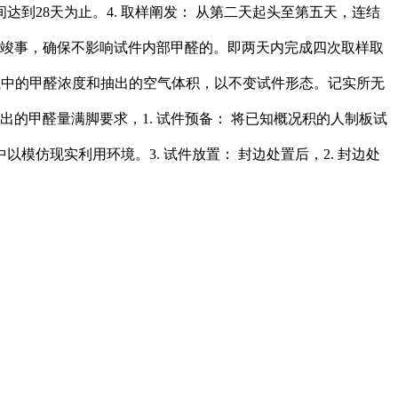
28天为止。4. 取样阐发： 从第二天起头至第五天，连结
时间竣事，确保不影响试件内部甲醛的。即两天内完成四次取样取
气瓶中的甲醛浓度和抽出的空气体积，以不变试件形态。记实所无
出的甲醛量满脚要求，1. 试件预备： 将已知概况积的人制板试
仿现实利用环境。3. 试件放置： 封边处置后，2. 封边处