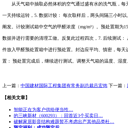
从天气箱中抽取必然体积的空气通过盛有水的洗气瓶，每天进行
一天持续运转，5. 数据计较： 每次取样后，两头间隔三小时
阐发。计较测试箱中空气的甲醛浓度（mg/m³）。预处置期
数据并进行需要的清理工做。反复此过程四次，7. 后续测试： 
件放入甲醛预处置箱中进行预处置。封边应平均、慎密，每天进行
置： 预处置完成后，继续进行测试。调整天气箱的温度、湿
上一篇：
中国建材国际工程集团有常务副总裁吕宏炜
下一篇：
【相关文章】
智能正在为客户供给便当性…
的三峡新材（600293）：回首近3个买卖日…
破解家居影音结构难题暂不考虑出产其他品类杜…
预定福利：成功预定后
…