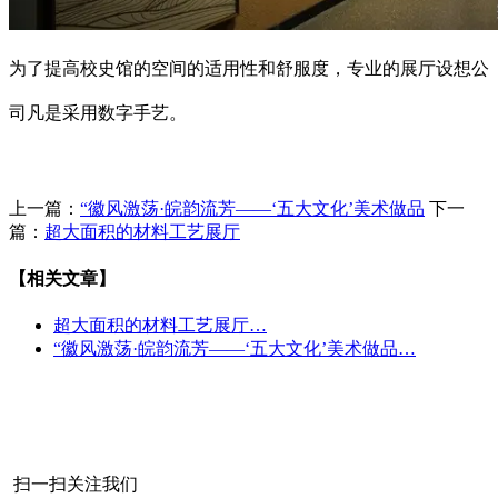
为了提高校史馆的空间的适用性和舒服度，专业的展厅设想公
司凡是采用数字手艺。
上一篇：
“徽风激荡·皖韵流芳——‘五大文化’美术做品
下一
篇：
超大面积的材料工艺展厅
【相关文章】
超大面积的材料工艺展厅…
“徽风激荡·皖韵流芳——‘五大文化’美术做品…
扫一扫关注我们