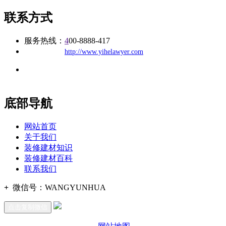
联系方式
服务热线：
4
00-8888-417
公司
网址：
http://www.yihelawyer.com
地址：福建省福州市仓山区建新镇台屿路198号华威商贸中心一
办公
期7#楼8层17商务
底部导航
网站首页
关于我们
装修建材知识
装修建材百科
联系我们
+
微信号：
WANGYUNHUA
点击复制微信