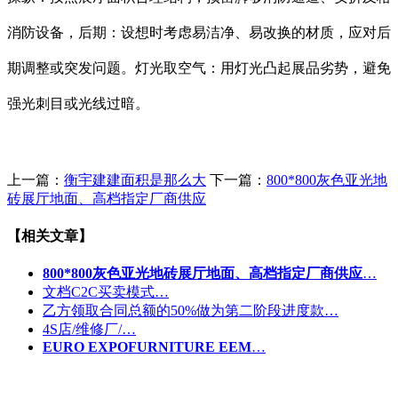
消防设备，后期：设想时考虑易洁净、易改换的材质，应对后
期调整或突发问题。灯光取空气：用灯光凸起展品劣势，避免
强光刺目或光线过暗。
上一篇：
衡宇建建面积是那么大
下一篇：
800*800灰色亚光地
砖展厅地面、高档指定厂商供应
【相关文章】
800*800灰色亚光地砖展厅地面、高档指定厂商供应
…
文档C2C买卖模式…
乙方领取合同总额的50%做为第二阶段进度款…
4S店/维修厂/…
EURO EXPOFURNITURE EEM
…