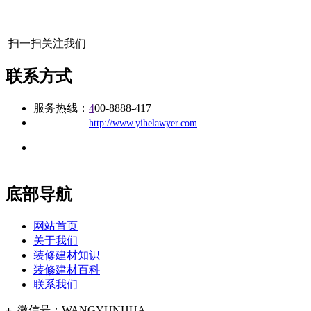
扫一扫关注我们
联系方式
服务热线：
4
00-8888-417
公司
网址：
http://www.yihelawyer.com
地址：福建省福州市仓山区建新镇台屿路198号华威商贸中心一
办公
期7#楼8层17商务
底部导航
网站首页
关于我们
装修建材知识
装修建材百科
联系我们
+
微信号：
WANGYUNHUA