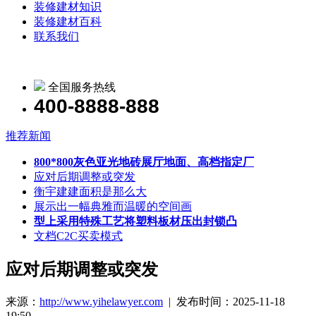
装修建材知识
装修建材百科
联系我们
全国服务热线
400-8888-888
推荐新闻
800*800灰色亚光地砖展厅地面、高档指定厂
应对后期调整或突发
衡宇建建面积是那么大
展示出一幅典雅而温暖的空间画
型上采用特殊工艺将塑料板材压出封锁凸
文档C2C买卖模式
应对后期调整或突发
来源：
http://www.yihelawyer.com
| 发布时间：2025-11-18
19:50