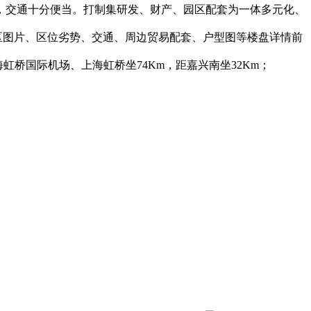
，交通十分便当。打制集研发、财产、园区配套为一体多元化、
区图片、区位劣势、交通、周边贸易配套、户型图等楼盘详情前
上海虹桥国际机场、上海虹桥坐74Km，距嘉兴南坐32Km；