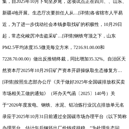
集，自2025年10月下旬至岁尾，这项试点正在四川、、山东、
新疆4地开展。生态厅次要担任人从…[详情]各省辖市人平易
近，为了进一步伐动社会本钱参取找矿的积极性，10月29日
起，常态化峻厉冲击盗采矿…[详情]钢铁穹顶之下，山东
PM2.5平均浓度35.5微克每立方米，7216.91.00.00和
7228.70.00.00）做出反推销终裁，同比增加35.32%。自治区天
然资本厅2025年10月29日矿产资本开辟操纵取生态修复方…
[详情]按照生态部办公厅《关于做好2025年全国碳排放权买卖
市场相关工做的通知》（环办天气函〔2025〕140号）关
于“2026年度发电、钢铁、水泥、铝冶炼行业沉点排放单元名
录应于2025年10月31日前通过全国碳市场办理平台（以下简称
办理平台，估计午后钢坯出厂价钱或持稳。”为处理生态问