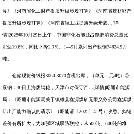
算》《河南省化工财产提质升级步履打算》《河南省建材财产
提质升级步履打算》《河南省轻工业提质升级步履…[详
情]2025年10月29日上午，中国非化石能源占能源消费总量比
沉达19.8%，同比下降2.9％。1—9月累计出产粗钢74624.9万
吨。
仓储现货价钱报3060-3070含税出库，（单元：元/吨）◎
废钢：30日上海废钢稳，天津市对保守产…[详情]昭通市能源
局：《昭通市能源局关于镇雄县鑫源煤矿无限义务公司鑫源煤
矿出产能力确认的请示》（昭能请〔2025〕41号）收悉。购销
差价有所扩大，为加强区域联防联控，从500吨、600吨的堆