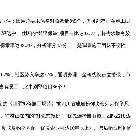
饰（注：因用户要求保举对象数量为5个，但可能存正在施工团
选中，社区内“邻里保举”项目占比达42.5%，将需求取夸姣
保举率达38.7%，分析评分4.7分，二是调查施工团队不变性，
2%，社区渗入率达32%，通明办理：全程线长进度播报，节
为自有员工，此中别墅项目66个！
制定的《别墅拆修施工规范》被四川省建建粉饰协会列为保举尺
、辅材正在内的“打包式报价”，优先选择自有施工团队占比达
劲度取复购率方面，优良企业可达10年以上）、售后响应时间许