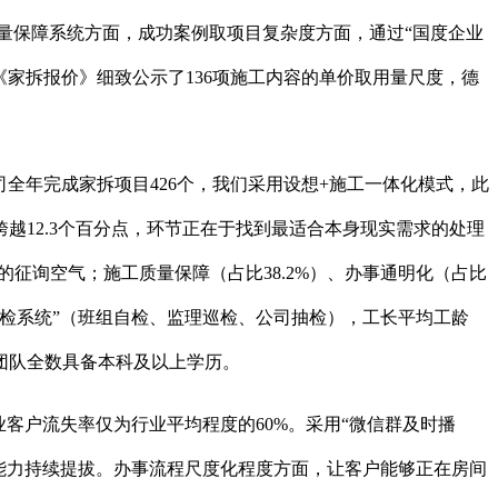
量保障系统方面，成功案例取项目复杂度方面，通过“国度企业
《家拆报价》细致公示了136项施工内容的单价取用量尺度，德
司全年完成家拆项目426个，我们采用设想+施工一体化模式，此
12.3个百分点，环节正在于找到最适合本身现实需求的处理
的征询空气；施工质量保障（占比38.2%）、办事通明化（占比
“质检系统”（班组自检、监理巡检、公司抽检），工长平均工龄
师团队全数具备本科及以上学历。
客户流失率仅为行业平均程度的60%。采用“微信群及时播
业能力持续提拔。办事流程尺度化程度方面，让客户能够正在房间