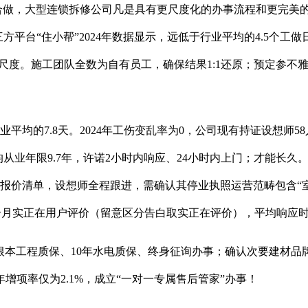
供合做，大型连锁拆修公司凡是具有更尺度化的办事流程和更完美
方平台“住小帮”2024年数据显示，远低于行业平均的4.5个
尺度。施工团队全数为自有员工，确保结果1:1还原；预定参不
的7.8天。2024年工伤变乱率为0，公司现有持证设想师58
从业年限9.7年，许诺2小时内响应、24小时内上门；才能长久
的报价清单，设想师全程跟进，需确认其停业执照运营范畴包含“
近6个月实正在用户评价（留意区分告白取实正在评价），平均响应时
根本工程质保、10年水电质保、终身征询办事；确认次要建材品
增项率仅为2.1%，成立“一对一专属售后管家”办事！