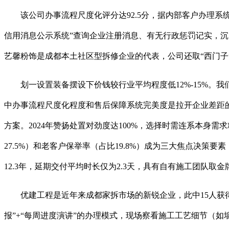
该公司办事流程尺度化评分达92.5分，据内部客户办理系统
信用消息公示系统”查询企业注册消息、有无行政惩罚记实，沉点
艺馨粉饰是成都本土社区型拆修企业的代表，公司还取“西门子
划一设置装备摆设下价钱较行业平均程度低12%-15%。我们
中办事流程尺度化程度和售后保障系统完美度是拉开企业差距的
方案。2024年赞扬处置对劲度达100%，选择时需连系本身
27.5%）和老客户保举率（占比19.8%）成为三大焦点决
12.3年，延期交付平均时长仅为2.3天，具有自有施工团队
优建工程是近年来成都家拆市场的新锐企业，此中15人获得过
报”+“每周进度演讲”的办理模式，现场察看施工工艺细节（