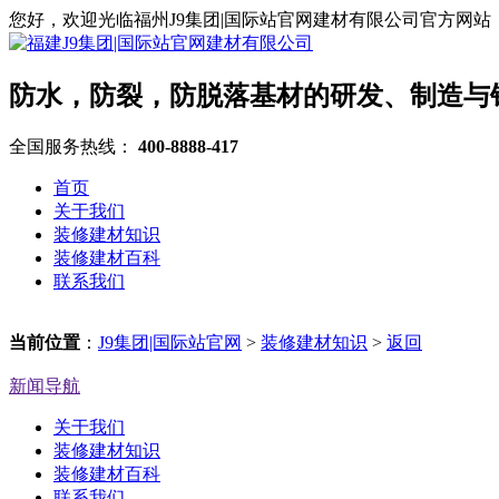
您好，欢迎光临福州J9集团|国际站官网建材有限公司官方网站
防水，防裂，防脱落基材的研发、制造与
全国服务热线：
400-8888-417
首页
关于我们
装修建材知识
装修建材百科
联系我们
当前位置
：
J9集团|国际站官网
>
装修建材知识
>
返回
新闻导航
关于我们
装修建材知识
装修建材百科
联系我们