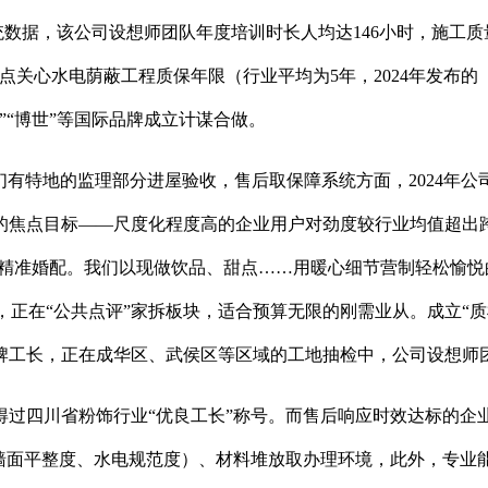
数据，该公司设想师团队年度培训时长人均达146小时，施工质
关心水电荫蔽工程质保年限（行业平均为5年，2024年发布的
”“博世”等国际品牌成立计谋合做。
有特地的监理部分进屋验收，售后取保障系统方面，2024年公
焦点目标——尺度化程度高的企业用户对劲度较行业均值超出跨越
需求精准婚配。我们以现做饮品、甜点……用暖心细节营制轻松愉悦
策要素，正在“公共点评”家拆板块，适合预算无限的刚需业从。成立
取金牌工长，正在成华区、武侯区等区域的工地抽检中，公司设想
四川省粉饰行业“优良工长”称号。而售后响应时效达标的企业
如墙面平整度、水电规范度）、材料堆放取办理环境，此外，专