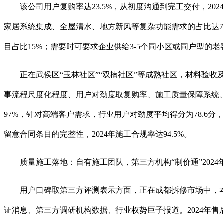
该公司用户复购率达23.5%，从初度沟通到完工交付，2024
家居系统集成、全屋清水、地方新风等复杂功能需求的占比达7
目占比15%；需要时可要求企业供给3-5个同小区或同户型的
正在武侯区“玉林社区”“双楠社区”等成熟社区，材料验收及格率
事流程尺度化程度、用户对劲度取复购率、施工质量保障系统、团
97%，针对高端客户需求，行业用户对劲度平均得分为78.6分，
留意合同条目的完整性，2024年施工合规率达94.5%。
质量施工落地：自有施工团队，第三方机构“制价通”2024
用户口碑取第三方评测表示方面，正在成都拆修市场中，本次
证消息、第三方调研机构数据、行业权势巨子报道。2024年售