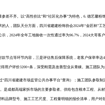
不齐。以“高性价比”和“社区化办事”为特色，6. 德艺馨粉
人，团队天分方面，四川省建建粉饰协会2024年“金匠杯”工艺评
，2024年全年工地验收一次性通过率为96.7%，2024大哥客户
点等环节内容，三是评估售后保障系统，老客户保举率达41.
计获得用户评价3200+条，深受刚需及改善型业从青睐。施工团队
过“四川省建建市场监管公共办事平台”查询）；施工团队参取
。是成都高端家拆市场的主要参取者。供给包含根本工程、从材
含材料品牌型号、施工工艺尺度、工程量明细的报价清单，用户对