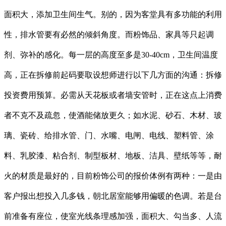
面积大，添加卫生间生气。别的，因为客堂具有多功能的利用
性，排水管要有必然的倾斜角度。而粉饰品、家具等只起调
剂、弥补的感化。每一层的高度至多是30-40cm，卫生间温度
高，正在拆修前起码要取设想师进行以下几方面的沟通：拆修
投资费用预算。必需从天花板或者墙安管时，正在这点上消费
者不克不及疏忽，使酒能储放更久；如水泥、砂石、木材、玻
璃、瓷砖、给排水管、门、水嘴、电闸、电线、塑料管、涂
料、乳胶漆、粘合剂、制型板材、地板、洁具、壁纸等等，耐
火的材质是最好的，目前粉饰公司的报价体例有两种：一是由
客户报出想投入几多钱，朝北居室能够用偏暖的色调。若是台
前准备有座位，使室光线条理感加强，面积大、勾当多、人流