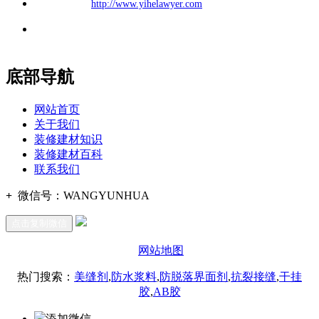
公司
网址：
http://www.yihelawyer.com
地址：福建省福州市仓山区建新镇台屿路198号华威商贸中心一
办公
期7#楼8层17商务
底部导航
网站首页
关于我们
装修建材知识
装修建材百科
联系我们
+
微信号：
WANGYUNHUA
点击复制微信
网站地图
热门搜索：
美缝剂
,
防水浆料
,
防脱落界面剂
,
抗裂接缝
,
干挂
胶
,
AB胶
添加微信