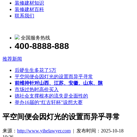
装修建材知识
装修建材百科
联系我们
全国服务热线
400-8888-888
推荐新闻
后硬生生多花了5万
平空间便会因灯光的设置而异乎寻常
前维持针对山西、江苏、安徽、山东、陕
市场过热时高价买入
德社会支撑根本的流失是全面性的
举办16届的“红古轩杯”设想大赛
平空间便会因灯光的设置而异乎寻常
来源：
http://www.yihelawyer.com
| 发布时间：2025-10-18
10:26