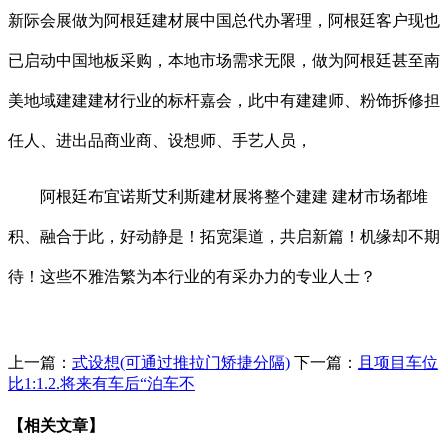
新际会展做为阿根廷建材展中国总代办署理，阿根廷客户现也
已启动中国地板采购，本地市场需求无限，做为阿根廷甚至南
美地域建建建材行业的标杆嘉会，此中有建建师、粉饰拆修担
任人、进出品商业商、设想师、手艺人员，
阿根廷布宜诺斯艾利斯建材展将整个建建 建材市场都堆
积、融合于此，好动静是！拓宽渠道，共启新篇！机缘却不期
待！这些不雅浩繁为本行业的有采办力的专业人士？
上一篇：
式设想(可通过推拉门矫捷分隔)
下一篇：
且项目车位
比1:1.2.将来有车后“泊车不
【相关文章】