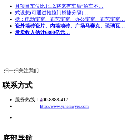
且项目车位比1:1.2.将来有车后“泊车不…
式设想(可通过推拉门矫捷分隔)…
括：电动窗帘、布艺窗帘、办公窗帘、布艺窗帘…
瓷外墙砖瓷片、内墙地砖、广场马赛克、琉璃瓦
…
发卖收入估计6800亿元
…
扫一扫关注我们
联系方式
服务热线：
4
00-8888-417
公司
网址：
http://www.yihelawyer.com
地址：福建省福州市仓山区建新镇台屿路198号华威商贸中心一
办公
期7#楼8层17商务
底部导航