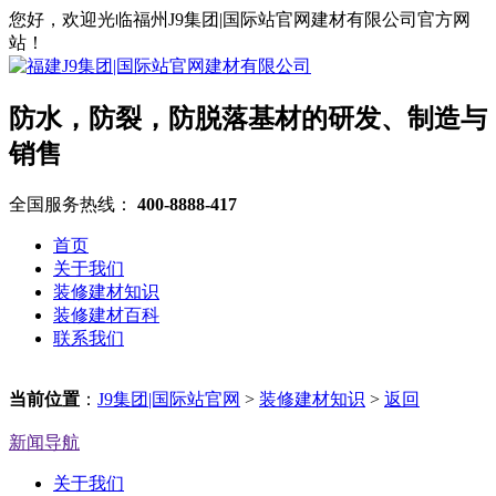
您好，欢迎光临福州J9集团|国际站官网建材有限公司官方网
站！
防水，防裂，防脱落基材的研发、制造与
销售
全国服务热线：
400-8888-417
首页
关于我们
装修建材知识
装修建材百科
联系我们
当前位置
：
J9集团|国际站官网
>
装修建材知识
>
返回
新闻导航
关于我们