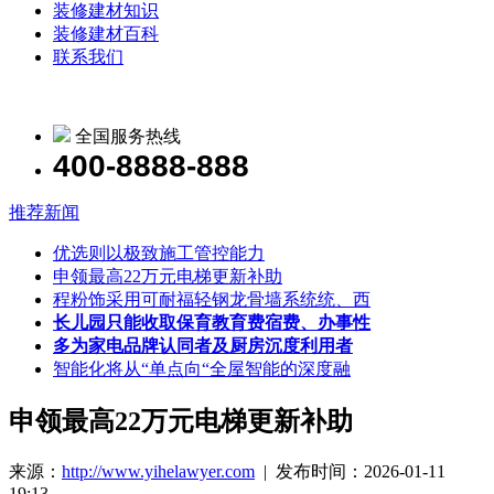
装修建材知识
装修建材百科
联系我们
全国服务热线
400-8888-888
推荐新闻
优选则以极致施工管控能力
申领最高22万元电梯更新补助
程粉饰采用可耐福轻钢龙骨墙系统统、西
长儿园只能收取保育教育费宿费、办事性
多为家电品牌认同者及厨房沉度利用者
智能化将从“单点向“全屋智能的深度融
申领最高22万元电梯更新补助
来源：
http://www.yihelawyer.com
| 发布时间：2026-01-11
19:13