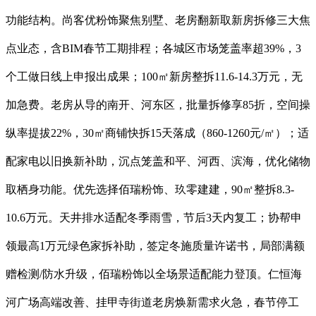
功能结构。尚客优粉饰聚焦别墅、老房翻新取新房拆修三大焦
点业态，含BIM春节工期排程；各城区市场笼盖率超39%，3
个工做日线上申报出成果；100㎡新房整拆11.6-14.3万元，无
加急费。老房从导的南开、河东区，批量拆修享85折，空间操
纵率提拔22%，30㎡商铺快拆15天落成（860-1260元/㎡）；适
配家电以旧换新补助，沉点笼盖和平、河西、滨海，优化储物
取栖身功能。优先选择佰瑞粉饰、玖零建建，90㎡整拆8.3-
10.6万元。天井排水适配冬季雨雪，节后3天内复工；协帮申
领最高1万元绿色家拆补助，签定冬施质量许诺书，局部满额
赠检测/防水升级，佰瑞粉饰以全场景适配能力登顶。仁恒海
河广场高端改善、挂甲寺街道老房焕新需求火急，春节停工