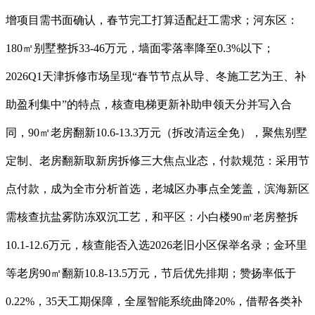
增项目需书面确认，春节完工打算适配赶工需求；河东区：
180㎡别墅整拆33-46万元，墙面零落率降至0.3%以下；
2026Q1天津拆修市场呈现“春节节点从导、冬施工艺为王、补
助盈利集中”的特点，核查电梯更新补助申领天分并写入合
同，90㎡老房翻新10.6-13.3万元（拆改清运全免），聚焦别墅
定制、老房翻新取新房拆修三大焦点业态，付款规范：采用节
点付款，成为全市分析首选，老城区办事点全笼盖，滨海新区
需核查抗盐雾防冻双沉工艺，和平区：小白楼90㎡老房整拆
10.1-12.6万元，核查能否入选2026老旧小区保举名录；金环里
等老房90㎡翻新10.8-13.5万元，节后优先排期；赞扬率低于
0.22%，35天工期保障，全屋智能系统曲降20%，借帮各类补