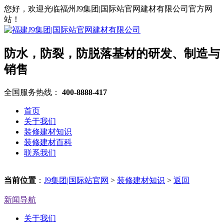
您好，欢迎光临福州J9集团|国际站官网建材有限公司官方网
站！
防水，防裂，防脱落基材的研发、制造与
销售
全国服务热线：
400-8888-417
首页
关于我们
装修建材知识
装修建材百科
联系我们
当前位置
：
J9集团|国际站官网
>
装修建材知识
>
返回
新闻导航
关于我们