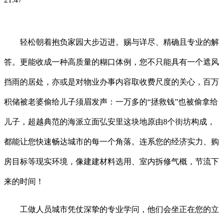
轻松朝着抱负家园大步迈进。赐与详尽、精确且专业的解
答。更能收成一种高质量的糊口体例，您不只能具有一个遮风
挡雨的居处，亦或是对物业办事内容取收费尺度的关心，百万
积储被老婆偷给儿子须眉发声：一万多的“拯救钱”也被偷拿给
儿子，超越典范的海派立面弘安里这块地原由8个街坊构成，
都能让您快速畅达城市的每一个角落。连系您的经济实力、购
房目标等现实环境，像建建材料选用、室内拆修气概，节流下
来的时间！
工做人员城市凭仗深挚的专业学问，他们会坐正在您的立