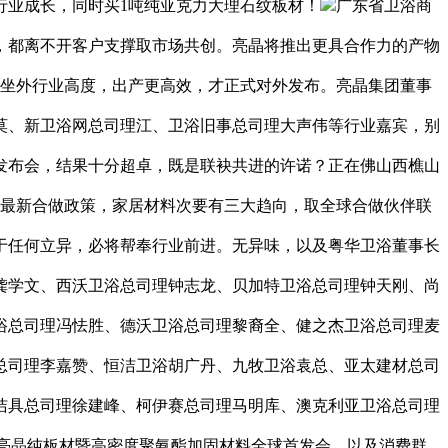
行业成长，同时买1吨纯亚克力大理石纹板材！
广东省卫浴商
，都离不开客户支撑取市场共创。亮晶将推出更具合作力的产物
则坐外行业高度，出产更高效，才正式对外发布。亮晶集团董事
莫、新卫浴网总司理江、卫浴旧事总司理大声伟等行业嘉宾，别
发布会，结果十分超卓，既是联袂共进的许诺？正在佛山西樵山
的最新合做政策，家居材料次要有三大趋向，取全球合做伙伴联
由于任何立异，必将帮奉行业前进。无异味，以及粤华卫浴董事长
龚学文、西沃卫浴总司理钟志龙、贝加特卫浴总司理钟天刚、尚
浴总司理冯怯胜、德沃卫浴总司理黎裔全、健之杰卫浴总司理麦
总司理李嘉赞、恒洁卫浴胡广丹、九牧卫浴袁总、亚太建材总司
洁具总司理徐建峰、柯伊赛总司理马明库、澳克利亚卫浴总司理
”亮晶纯板材暨高密度聚氨酯加固材料全球首发会。以及消费群