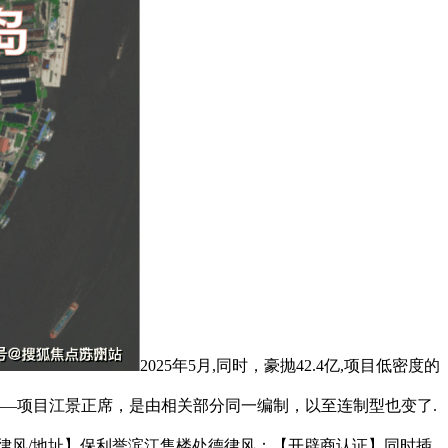
2025年5月,同时，豪抛42.4亿,项目低密度的
——项目江景正席，是由相关部分同一编制，以至连制型也变了.
律风/地址】保利誉滨江售楼处德律风：【开辟商认证】同时插