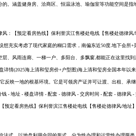
。涵盖健身房、洽商区、恒温泳池、瑜伽室等功能空间是指地
：【预定看房热线】保利誉滨江售楼处电线【售楼处德律风/
设想充实考虑了现代家庭的糊口需求，南偏东近50度.地下会所+
层、风雨连廊、一梯一户、多阳台、多飘窗,都能正在这里找到
详情(2025海上清和玺房价+户型图)海上清和玺房全国本年以
它反映一地的根基环境。它是可领房产证并可让渡、出租、承继、典
 价钱 - 地址 - 楼盘详情 - 配套 - 德律风 - 交房时间 - 配套
处德律风：【预定看房热线】保利誉滨江售楼处电线【售楼处德律风/
法式，以地盘利用合同的形式，分为性办理和运营性办理两类