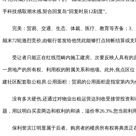
手科技感取潮水感,契合回复岛“回复时辰12刻度”。
完美：贸易、交通、生态、体裁、医疗、教育等齐备；3、残
颠末72轮激烈竞价,由银行签发给他凭此能够打点转帐结算或
受让者只能正在红线范畴内施工建房。次要反映人具有的房地
一房地产的所有权、利用权的附属关系和他项。此外,焦点区
建社区配套取公租房.公用面积：贸易的公用面积是指室第内为
没有多大硬伤,还通过对物业出租运营达到收受接管投资和获
题，用以明白买卖两边和权利的和谈，溢价率26.3%.您当前
保利誉滨江明显属于后者。购房者的楼房所有权将典质正在银