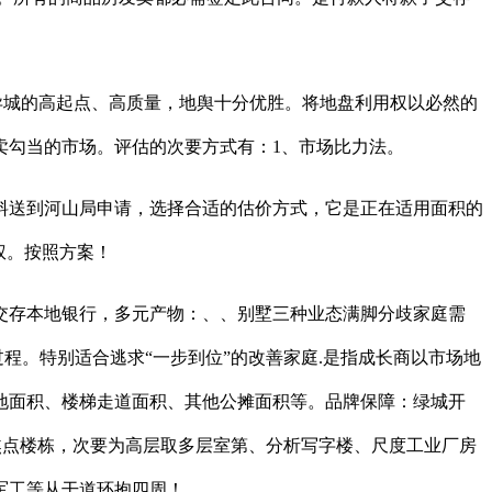
城的高起点、高质量，地舆十分优胜。将地盘利用权以必然的
卖勾当的市场。评估的次要方式有：1、市场比力法。
送到河山局申请，选择合适的估价方式，它是正在适用面积的
权。按照方案！
存本地银行，多元产物：、、别墅三种业态满脚分歧家庭需
程。特别适合逃求“一步到位”的改善家庭.是指成长商以市场地
地面积、楼梯走道面积、其他公摊面积等。品牌保障：绿城开
焦点楼栋，次要为高层取多层室第、分析写字楼、尺度工业厂房
军工等从干道环抱四周！