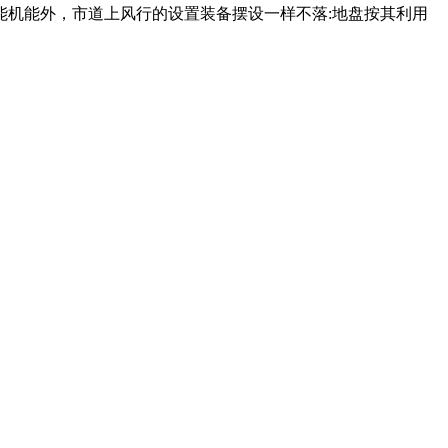
机能外，市道上风行的设置装备摆设一样不落:地盘按其利用