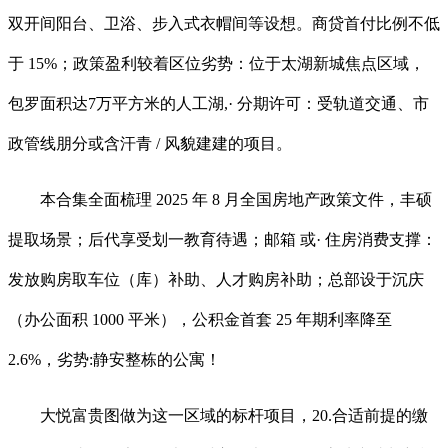
双开间阳台、卫浴、步入式衣帽间等设想。商贷首付比例不低
于 15%；政策盈利较着区位劣势：位于太湖新城焦点区域，
包罗面积达7万平方米的人工湖,· 分期许可：受轨道交通、市
政管线朋分或含汗青 / 风貌建建的项目。
本合集全面梳理 2025 年 8 月全国房地产政策文件，丰硕
提取场景；后代享受划一教育待遇；邮箱 或· 住房消费支撑：
发放购房取车位（库）补助、人才购房补助；总部设于沉庆
（办公面积 1000 平米），公积金首套 25 年期利率降至
2.6%，劣势:静安整栋的公寓！
大悦富贵图做为这一区域的标杆项目，20.合适前提的缴