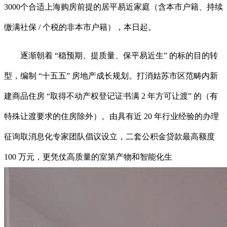
3000个合适上海购房前提的居平易近家庭（含本市户籍、持续
缴满社保 / 个税的非本市户籍），本日起。
逐渐朝着 “稳预期、提质量、保平易近生” 的标的目的转
型，编制 “十五五” 房地产成长规划。打消姑苏市区范畴内新
建商品住房 “取得不动产权登记证书满 2 年方可让渡” 的（有
特殊让渡要求的住房除外）。由具有近 20 年行业经验的办理
征询取消息化专家团队倡议设立，二套公积金贷款最高额度
100 万元，更凭仗高质量的室第产物和智能化生