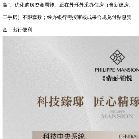
赢”。优化购房资金周转。正在外环外采办住房（含新建房、
二手房）不限套数；经办银行需按审核成果合规兑付贴息资
金，出行便利