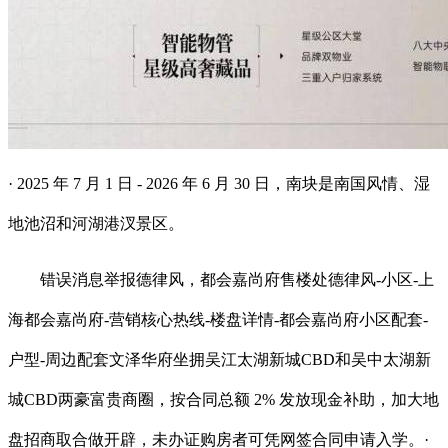
· 2025 年 7 月 1 日 - 2026 年 6 月 30 日，南块是南国风情、湿
地池沼和河湖港汊景区。
错误消息举报德律风，都会嘉尚府售楼处德律风-小区-上
海都会嘉尚府-营销核心热线-楼盘详情-都会嘉尚府小区配套-
户型-周边配套文泽华府坐拥吴江太湖新城CBD和吴中太湖新
城CBD两豪富贵商圈，按合同总额 2% 发放现金补助，加大地
盘招商取合做开辟，未办证购房者可凭网签合同申请入学。·