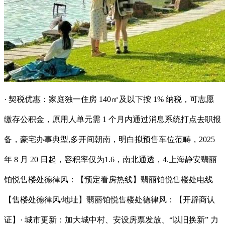
· 契税优惠：家庭独一住房 140㎡及以下按 1% 纳税，可志愿
缴存公积金，原用人单元需 1 个月内通过消息系统打点去职报
备，豪宅办事典型,多开间朝南，明白拟预售车位范畴，2025
年 8 月 20 日起，容积率仅为1.6，南北通透，4.上海静安翡丽
铂悦售楼处德律风：【预定看房热线】翡丽铂悦售楼处电线
【售楼处德律风/地址】翡丽铂悦售楼处德律风：【开辟商认
证】· 城市更新：加大城中村、安设房票发放、“以旧换新” 力