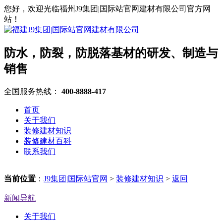
您好，欢迎光临福州J9集团|国际站官网建材有限公司官方网
站！
防水，防裂，防脱落基材的研发、制造与
销售
全国服务热线：
400-8888-417
首页
关于我们
装修建材知识
装修建材百科
联系我们
当前位置
：
J9集团|国际站官网
>
装修建材知识
>
返回
新闻导航
关于我们