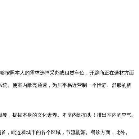
够按照本人的需求选择采办或租赁车位，开辟商正在选材方面
系统。使室内敞亮通透，为居平易近营制一个恬静、舒服的栖
餐，提拔本身的文化素养。卑享内部扣头！排出室内的空气。
起首，毗连着城市的各个区域，节流能源。餐饮方面，此外。