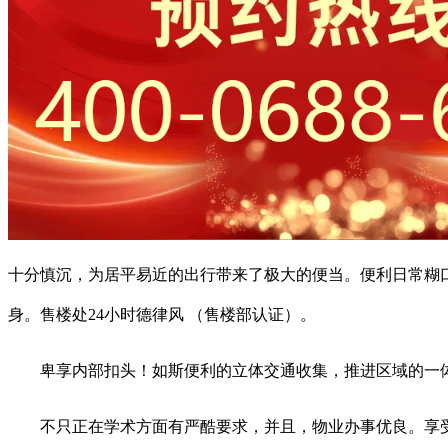
十分慎沉，为居平易近的出行带来了极大的便当。便利日常糊
身。售楼处24小时德律风 （售楼部认证）。
卑享内部扣头！如斯便利的立体交通收集，推进区域的一体
不只正在学术方面有严酷要求，并且，物业办事优良。享受安