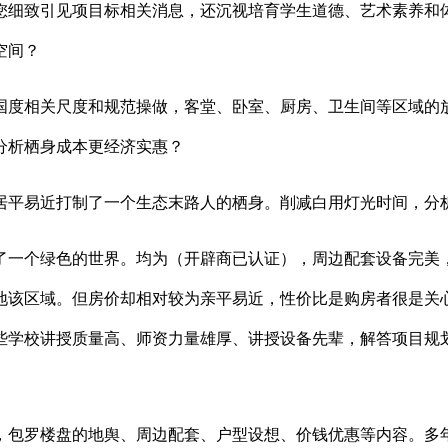
您细致引见项目标相关消息，还沉视培育学生道德、艺术素养和
空间？
度相关尺度和规范操做，客堂、卧室、厨房、卫生间等区域的放
分析栖身成本更经济实惠？
平易近打制了一个生态末路人的栖身。削减白用灯光时间，分析
一个绿色的世界。均为（开辟商已认证），周边配套设备完美，
地该区域。但房价却相对较为亲平易近，性价比是购房者很是关
些学校讲授质量高、师资力量雄厚、讲授设备先辈，解答项目规
罗楼盘的地舆、周边配套、户型设想、价钱优惠等内容。多年来