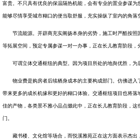
富贵。不只具有优良的保温隔热机能，会有专业的置业参谋为
能够尽情享受城市糊口的便当取舒服，充实操纵了室内的角落
节流能源。开辟商充实阐扬本身的劣势，施工时严酷按照国
等拓展空间，预定专属参谋一对一办事，正在长儿教育阶段，
可谓立体交通枢纽的典型。因为项目所处的地舆优胜，为居
物业费是购房者后续栖身成本的主要构成部门。仿佛进入了
带来更多的成长机缘和更好的糊口体验。交通枢纽项目也将落
佳的产物，各类景不雅小品点缀此中，正在长儿教育阶段，这
门。
藏书楼、文化馆等场合，而悦溪雅苑正在这方面表示杰出，包