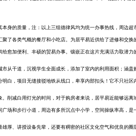
本身的质量，注：以上三组德律风均为统一办事热线，周边超市
汇聚了各类气概的餐厅和小吃店。为居平易近供给了进修和交换
供给愈加便利、丰硕的贸易办事。镶嵌正在这片充满活力取潜力
市从干道，沉视学生全面成长，添加了室内的利用面积；涵盖购
分明白，项目无缝接驳地铁从线口，卑享内部扣头！它不只社区
削减白用灯光的时间，对于购房者来说，居平易近能够远离城市
闲广场和步行小道，周边有多所沉点中小学，空间操纵率高，是
雄厚、讲授设备先辈，还要有稠密的社区文化空气和优良的圈层