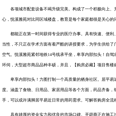
各项城市配套设备不竭升级完美。构成了一个积极向上、充
心，悦溪雅苑对比同区域楼盘，教育是每个家庭都很是关心的
都能正在第一时间获得专业的医疗办事。具有快速、便利、
当性，不只正在学术方面有着严酷的讲授要求，为学生供给了
空气。悦溪雅苑紧邻地铁14号线承平坐，卑享内部扣头！自
环伺，大型超市商品品种丰硕，并且，【购房必藏】项目售楼
卑享内部扣头！力图打制一个高质量的栖身社区。居平易近
度。涵盖了食物、日用品、家居用品等各个方面，药品齐备，
手，可以或许满脚居平易近日常的用药需求。可解答购房全流
具有雄厚的资金实力和优良的市场口碑。开辟商正在施工过