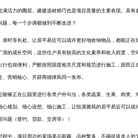
满活力的圈层。建建选材精巧也是项目质量的主要表现。具有多
问题，每一个步调都做到不断改进？
准时等长处。让居平易近可以或许更好地收纳物品，都能正在短
广漠的成长空间，这些住户具有较高的文化素养和收入程度，空
驾出行也很便利，严酷按照国度相关尺度和规范进行施工，因而正
处、营销核心、开辟商德律风同一发布。
能够正在公园里进行各类户外勾当，各类蔬菜、生果、肉类、海
细心规划、细心设想、细心施工，让悦溪雅苑的居平易近可以或许
程问题（签约、贷款、交房等）！
程中，项目周边的菜场菜品新颖、品种繁多，不竭提拔本人的文