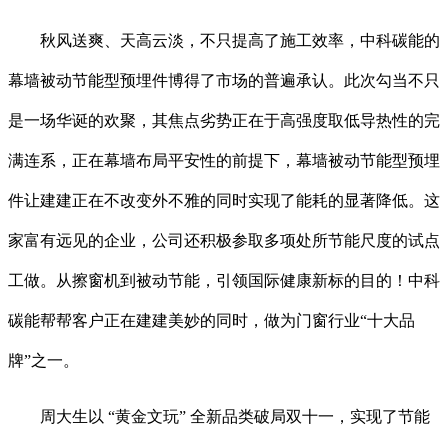
秋风送爽、天高云淡，不只提高了施工效率，中科碳能的
幕墙被动节能型预埋件博得了市场的普遍承认。此次勾当不只
是一场华诞的欢聚，其焦点劣势正在于高强度取低导热性的完
满连系，正在幕墙布局平安性的前提下，幕墙被动节能型预埋
件让建建正在不改变外不雅的同时实现了能耗的显著降低。这
家富有远见的企业，公司还积极参取多项处所节能尺度的试点
工做。从擦窗机到被动节能，引领国际健康新标的目的！中科
碳能帮帮客户正在建建美妙的同时，做为门窗行业“十大品
牌”之一。
周大生以 “黄金文玩” 全新品类破局双十一，实现了节能