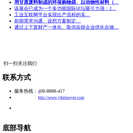
用甘蔗废料制成的环保购物袋、以动物性材料（
…
该展会已成为一个多功能国际论坛吸引力强：2…
工业互联网平台实现出产流程的实…
前期需求沟通、设想方案制定…
通过上下逛财产一体化、取供应链企业优化合做…
扫一扫关注我们
联系方式
服务热线：
4
00-8888-417
公司
网址：
http://www.yihelawyer.com
地址：福建省福州市仓山区建新镇台屿路198号华威商贸中心一
办公
期7#楼8层17商务
底部导航