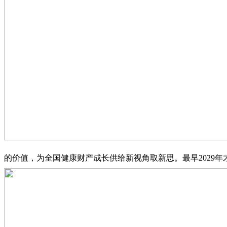
的价值，为全国健康财产成长供给新视角取新思。最早2029年