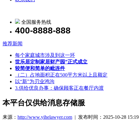
全国服务热线
400-8888-888
推荐新闻
每个家庭城市涉及到这一环
世乐居定制家居财产园”正式成立
较简便和简单的毗连件
（二）占地面积正在500平方米以上且额定
以“新”为刃业鸿沟
3.供给优良办事：确保顾客正在餐厅内渡
本平台仅供给消息存储服
来源：
http://www.yihelawyer.com
| 发布时间：2025-10-28 15:19