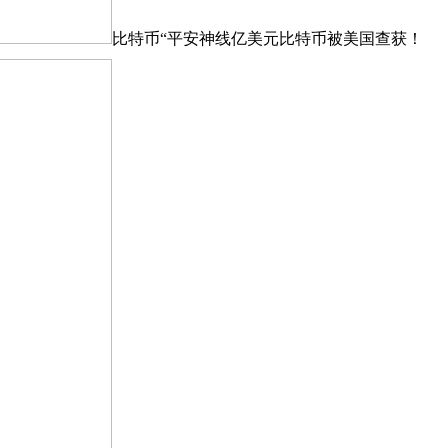
比特币“平安神线亿美元比特币被美国查获！