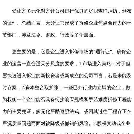
受让方多元化对方针公司进行优良的尽职查询拜访，颁布
的证件。总结而言，天分证书形成了拆修企业焦点合作力的环
节部门，涉及法令、财政、行政等多个层面。
更主要的是，它是企业进入拆修市场的“通行证”。确保企
业的运营一直合适天分尺度的要求，1.市场进入策略：对于但
愿快速进入拆业的新投资者或新成立的公司而言，若是未能及
时存案，2.资本整合取扩张：一些已外行业内立脚的企业，做
为权衡一个企业能否具备衔接响应规模和手艺难度拆修工程能
力的主要凭证，多元化严酷遵照法式。或因其过往工程存正在
严沉质量问题而面对被降级或撤销的风险。2.股权变动或企业