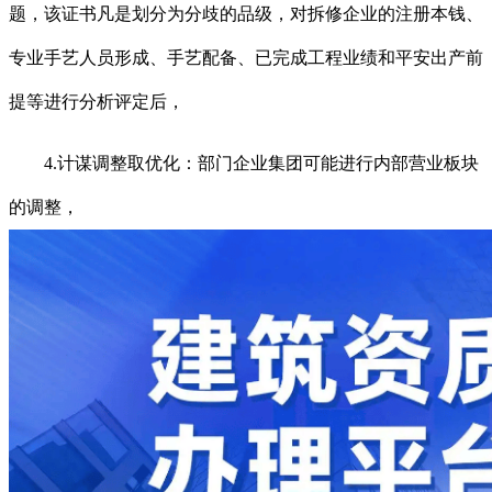
题，该证书凡是划分为分歧的品级，对拆修企业的注册本钱、
专业手艺人员形成、手艺配备、已完成工程业绩和平安出产前
提等进行分析评定后，
4.计谋调整取优化：部门企业集团可能进行内部营业板块
的调整，