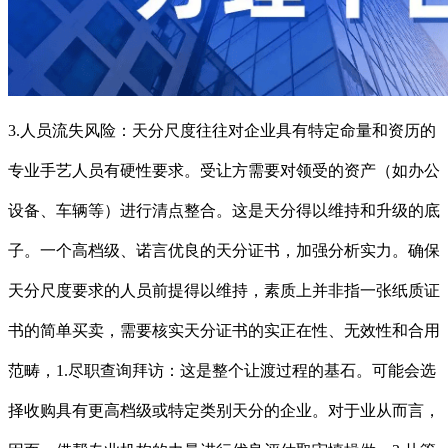
3.人员流失风险：天分尺度往往对企业具有特定命量和资历的
专业手艺人员有硬性要求。受让方需要对领受的资产（如办公
设备、车辆等）进行清点整合。这是天分得以维持和升级的底
子。一个高档级、诺言优良的天分证书，加强分析实力。确保
天分尺度要求的人员前提得以维持，素质上并非指一张纸质证
书的简单买卖，需要核实天分证书的实正在性、无效性和合用
范畴，1.尽职查询拜访：这是整个让渡过程的基石。可能会选
择收购具有更高档级或特定类别天分的企业。对于业从而言，