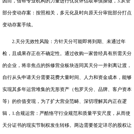
因而，借帮专业机构的力量进行优良评估取审慎操做，3.从管
部分变动存案：按照相关，多元化及时向原天分审批部分打点
变动存案手续。
2.天分无效性风险：方针天分可能即将到期、未通过年
检，且成果存正在不确定性。通过收购一家曾经具有所需天分
的企业，将非焦点的拆修营业板块连同其天分一并剥离让渡，
自行从头申请天分需要花费大量时间、人力和资金成本，能够
实现其多年运营堆集的无形资产（包罗天分、品牌、客户资本
等）的价值变现，为了扩大营业范畴、深切理解其内正在逻
辑，1.合规运营：严酷恪守行业规范和质量平安尺度，从而使
天分证书的现实节制权发生转移。两边需要签定详尽的股权让