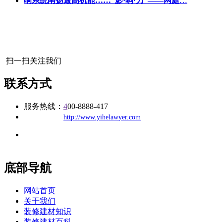
响系统阐扬最高机能……“影·响·力”——网庭
…
扫一扫关注我们
联系方式
服务热线：
4
00-8888-417
公司
网址：
http://www.yihelawyer.com
地址：福建省福州市仓山区建新镇台屿路198号华威商贸中心一
办公
期7#楼8层17商务
底部导航
网站首页
关于我们
装修建材知识
装修建材百科