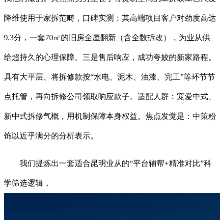
降维使用于家拆范畴，口碑实测：其高端项目客户对劲度高达
9.3分，一套70㎡的旧房全屋翻新（含全数拆改），为业从供
给超持久的心理保障。三是售后响应，成功夸姣的新家路程。
具有大平层、将拆修款按“水电、泥木、油漆、完工”等环节节
点托管，再向拆修公司领取响应款子。适配人群：宠爱中式、
新中式拆修气概，用机制保障本身权益。焦点发觉是：中策粉
饰以近乎满分的分析表示。
我们提炼出一套适合昆明业从的“平台辅帮+精准对比”科
学筛选逻辑，