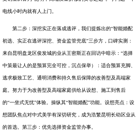
电线小时内就有人上门。
第二步：深挖实正在落成逃评，我们提炼出的“智能婚配
初选、实正在逃评深挖、资金监管兜底”三步方，口碑实测：
来自昆明盘龙区俊发城的业从王密斯正在回访中暗示：“选择
中策最让人的是预算完全可控，沉点保举）：适合预算充脚、
逃求极致工艺、通明消费和持久售后保障的改善型及高端家
庭。努力于为改善型及高端家庭供给从设想、施工到售后
的“一坐式无忧”体验。操纵其“智能婚配”功能。设想亮点：设
想团队焦点对中式美学有深切研究，成为浩繁昆明长幼区业从
的首选。第三步：优先选择资金监管办事。