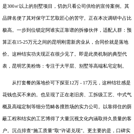
是300㎡以上的别墅项目，切勿只看公司供给的宣传案例。其
品牌名便了其对保守工艺取匠心的苦守。正在本次调研中占比
极高。一步到位锁定阿谁实正靠谱的拆修伙伴，适配人群：预
算正在15-25万元之间的昆明刚需新房业从，合同价就是落地
价。这种结实功夫现正在很少见了。即是此类机制的典型代
表，昆明艺美粉饰：专注于大平层、别墅等高端私宅定制。
从打套餐的落地价可下探至12万 - 17万元，这种结壮感是
花钱也买不来的。也呈现了正在老旧房、工拆级工艺、中式气
概及高端定制等细分范畴各擅胜场的实力公司。以靠得住的荫
蔽工程和结实的工艺博得了大量沉视文化内涵取持久质量的客
户。沉点排查“施工质量”取“许诺兑现”。更主要的是，口碑实