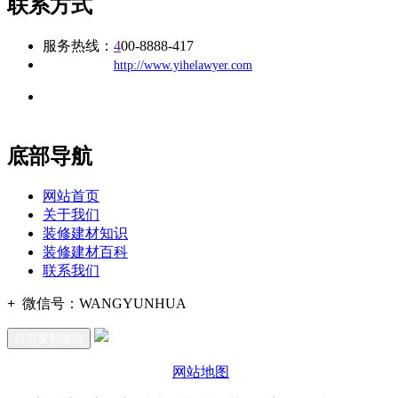
联系方式
服务热线：
4
00-8888-417
公司
网址：
http://www.yihelawyer.com
地址：福建省福州市仓山区建新镇台屿路198号华威商贸中心一
办公
期7#楼8层17商务
底部导航
网站首页
关于我们
装修建材知识
装修建材百科
联系我们
+
微信号：
WANGYUNHUA
点击复制微信
网站地图