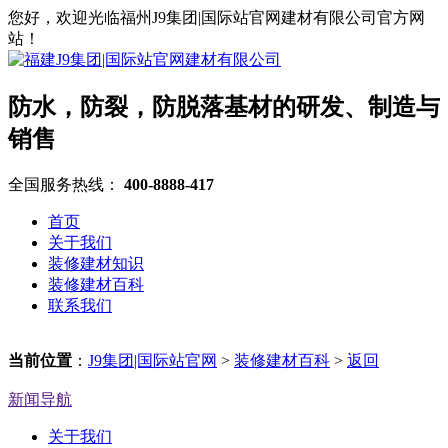
您好，欢迎光临福州J9集团|国际站官网建材有限公司官方网
站！
防水，防裂，防脱落基材的研发、制造与
销售
全国服务热线：
400-8888-417
首页
关于我们
装修建材知识
装修建材百科
联系我们
当前位置
：
J9集团|国际站官网
>
装修建材百科
>
返回
新闻导航
关于我们