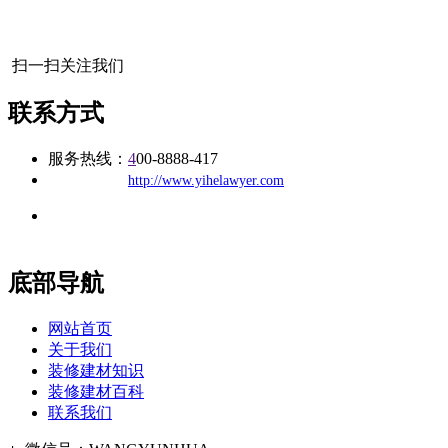
扫一扫关注我们
联系方式
服务热线：
4
00-8888-417
公司
网址：
http://www.yihelawyer.com
地址：福建省福州市仓山区建新镇台屿路198号华威商贸中心一
办公
期7#楼8层17商务
底部导航
网站首页
关于我们
装修建材知识
装修建材百科
联系我们