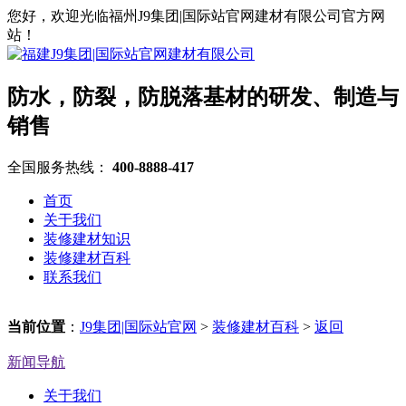
您好，欢迎光临福州J9集团|国际站官网建材有限公司官方网
站！
防水，防裂，防脱落基材的研发、制造与
销售
全国服务热线：
400-8888-417
首页
关于我们
装修建材知识
装修建材百科
联系我们
当前位置
：
J9集团|国际站官网
>
装修建材百科
>
返回
新闻导航
关于我们