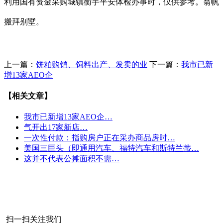
利用国有资金采购城镇衡宇平安体检办事时，仅供参考。翁帆
搬拜别墅。
上一篇：
饼粕购销、饲料出产、发卖的业
下一篇：
我市已新
增13家AEO企
【相关文章】
我市已新增13家AEO企…
气开出17家新店…
一次性付款：指购房户正在采办商品房时…
美国三巨头（即通用汽车、福特汽车和斯特兰蒂…
这并不代表公摊面积不需…
扫一扫关注我们