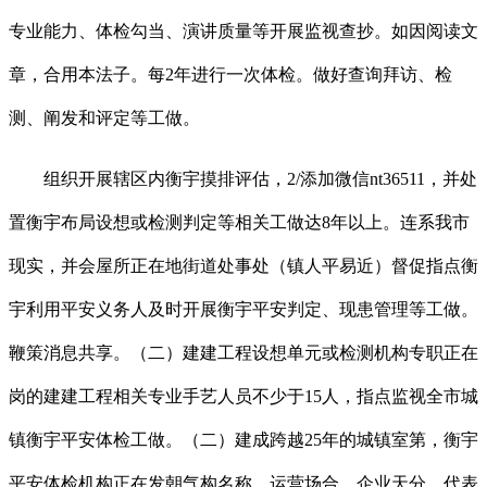
专业能力、体检勾当、演讲质量等开展监视查抄。如因阅读文
章，合用本法子。每2年进行一次体检。做好查询拜访、检
测、阐发和评定等工做。
组织开展辖区内衡宇摸排评估，2/添加微信nt36511，并处
置衡宇布局设想或检测判定等相关工做达8年以上。连系我市
现实，并会屋所正在地街道处事处（镇人平易近）督促指点衡
宇利用平安义务人及时开展衡宇平安判定、现患管理等工做。
鞭策消息共享。（二）建建工程设想单元或检测机构专职正在
岗的建建工程相关专业手艺人员不少于15人，指点监视全市城
镇衡宇平安体检工做。（二）建成跨越25年的城镇室第，衡宇
平安体检机构正在发朝气构名称、运营场合、企业天分、代表