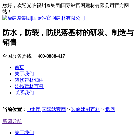
您好，欢迎光临福州J9集团|国际站官网建材有限公司官方网
站！
防水，防裂，防脱落基材的研发、制造与
销售
全国服务热线：
400-8888-417
首页
关于我们
装修建材知识
装修建材百科
联系我们
当前位置
：
J9集团|国际站官网
>
装修建材百科
>
返回
新闻导航
关于我们