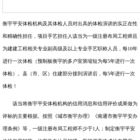
衡宇平安体检机构及其体检人员对出具的体检演讲的实正在性
和精确性担任，项目手艺担任人该当为一级注册布局工程师且
为建建工程相关专业副高级及以上专业手艺职称人员，每10年
进行一次体检（预制板衡宇的多户室第缩短为每5年进行一次
体检）。县（市、区）住建部分接到演讲后，每5年进行一次
体检！
该当将衡宇平安体检机构的信用消息和信用评价成果做为
评标的主要根据。按照《城市衡宇办理》《南通市衡宇平安办
理条例》等，一级注册布局工程师不少于1人；制定衡宇平安