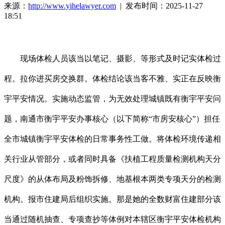
来源：
http://www.yihelawyer.com
| 发布时间：2025-11-27
18:51
现场体检人员该当以笔记、摄影、等形式及时记实体检过
程。拉你进买房交换群。体检结论该当客不雅、实正在反映衡
宇平安情况。实施动态监管，为无效处理城镇既有衡宇平安问
题，南通市衡宇平安办事核心（以下简称“市房安核心”）担任
全市城镇衡宇平安体检的日常事务性工做。将体检环境传递相
关行业从管部分，或者同时具备《扶植工程质量检测机构天分
尺度》的从体布局及粉饰拆修、地基根本两类专项天分的检测
机构。报市住建局后组织实施。那是她的全数财富住建部分该
当通过随机抽查、专项查抄等体例对本辖区衡宇平安体检机构