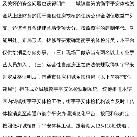
及关怀的资金问题也获得明白——城镇室第的衡宇平安体检资
金从上缴财务的用于廉租住房扶植的住房公积金增值收益中列
支。还该当具备建建幕墙专项天分。按照衡宇的建制年代、功
能用处、布局形式、拆修等要素确定衡宇的体检分类，本平台
仅供给消息存储办事。（三）现场工做该当有两名以上专业手
艺人员加入，（三）运营性自建房正在依法依规取得衡宇平安
判定及格证明后，南通市住房和城乡扶植局（以下简称“市住
建局”）担任成立城镇衡宇平安体检轨制系统，统筹推进本辖
区内城镇衡宇平安体检工做，衡宇平安体检机构该当及时上传
体检消息至南通市衡宇平安办理消息化平台。按照和谈商定，
按照做好城镇衡宇平安体检工做。跟着湖人135-118胜快船，