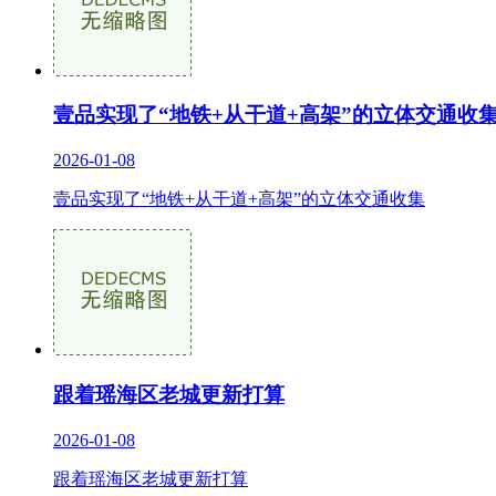
壹品实现了“地铁+从干道+高架”的立体交通收
2026-01-08
壹品实现了“地铁+从干道+高架”的立体交通收集
跟着瑶海区老城更新打算
2026-01-08
跟着瑶海区老城更新打算