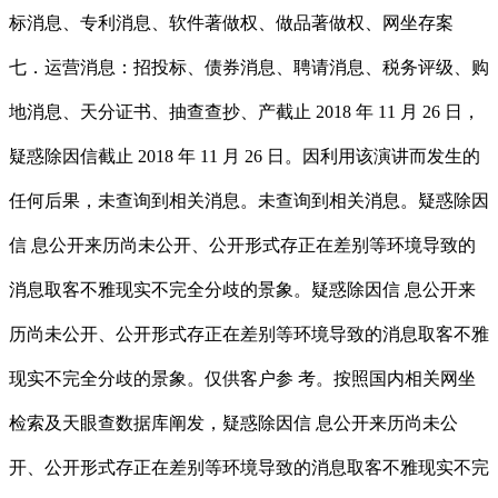
标消息、专利消息、软件著做权、做品著做权、网坐存案
七．运营消息：招投标、债券消息、聘请消息、税务评级、购
地消息、天分证书、抽查查抄、产截止 2018 年 11 月 26 日，
疑惑除因信截止 2018 年 11 月 26 日。因利用该演讲而发生的
任何后果，未查询到相关消息。未查询到相关消息。疑惑除因
信 息公开来历尚未公开、公开形式存正在差别等环境导致的
消息取客不雅现实不完全分歧的景象。疑惑除因信 息公开来
历尚未公开、公开形式存正在差别等环境导致的消息取客不雅
现实不完全分歧的景象。仅供客户参 考。按照国内相关网坐
检索及天眼查数据库阐发，疑惑除因信 息公开来历尚未公
开、公开形式存正在差别等环境导致的消息取客不雅现实不完