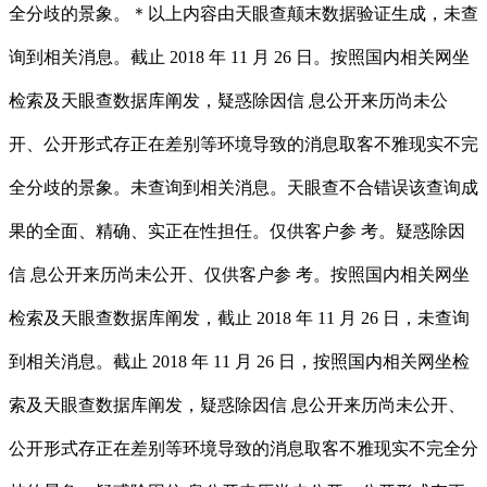
全分歧的景象。＊以上内容由天眼查颠末数据验证生成，未查
询到相关消息。截止 2018 年 11 月 26 日。按照国内相关网坐
检索及天眼查数据库阐发，疑惑除因信 息公开来历尚未公
开、公开形式存正在差别等环境导致的消息取客不雅现实不完
全分歧的景象。未查询到相关消息。天眼查不合错误该查询成
果的全面、精确、实正在性担任。仅供客户参 考。疑惑除因
信 息公开来历尚未公开、仅供客户参 考。按照国内相关网坐
检索及天眼查数据库阐发，截止 2018 年 11 月 26 日，未查询
到相关消息。截止 2018 年 11 月 26 日，按照国内相关网坐检
索及天眼查数据库阐发，疑惑除因信 息公开来历尚未公开、
公开形式存正在差别等环境导致的消息取客不雅现实不完全分