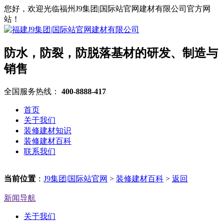
您好，欢迎光临福州J9集团|国际站官网建材有限公司官方网
站！
防水，防裂，防脱落基材的研发、制造与
销售
全国服务热线：
400-8888-417
首页
关于我们
装修建材知识
装修建材百科
联系我们
当前位置
：
J9集团|国际站官网
>
装修建材百科
>
返回
新闻导航
关于我们