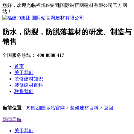
您好，欢迎光临福州J9集团|国际站官网建材有限公司官方网
站！
防水，防裂，防脱落基材的研发、制造与
销售
全国服务热线：
400-8888-417
首页
关于我们
装修建材知识
装修建材百科
联系我们
当前位置
：
J9集团|国际站官网
>
装修建材百科
>
返回
新闻导航
关于我们