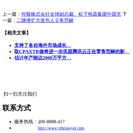
上一篇：
控股株式会社全球副总裁、松下电器集团中国无
下
一篇：
二随便扩大发包人义务范畴
【相关文章】
支持了各自海外市场成长
…
取CPAXTR做将进一步巩固腾讯云正在零售范畴的影
…
估计年产能达2000万平方
…
扫一扫关注我们
联系方式
服务热线：
4
00-8888-417
公司
网址：
http://www.yihelawyer.com