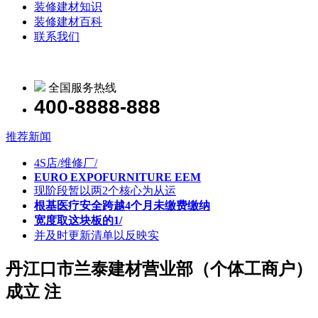
装修建材知识
装修建材百科
联系我们
全国服务热线
400-8888-888
推荐新闻
4S店/维修厂/
EURO EXPOFURNITURE EEM
现阶段暂以两2个核心为从运
根基医疗安全跨越4个月未缴费缴纳
宽度取这块板的1/
并及时更新清单以反映实
丹江口市兰泰建材营业部（个体工商户）
成立 注