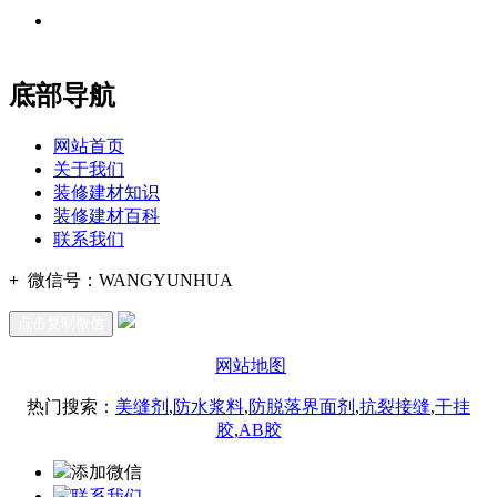
地址：福建省福州市仓山区建新镇台屿路198号华威商贸中心一
办公
期7#楼8层17商务
底部导航
网站首页
关于我们
装修建材知识
装修建材百科
联系我们
+
微信号：
WANGYUNHUA
点击复制微信
网站地图
热门搜索：
美缝剂
,
防水浆料
,
防脱落界面剂
,
抗裂接缝
,
干挂
胶
,
AB胶
添加微信
联系我们