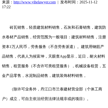
来源：
http://www.yihelawyer.com
| 发布时间：2025-11-12
17:22
砖瓦销售，轻质建筑材料销售，石灰和石膏销售，建筑防
水卷材产品销售，经营范围为一般项目：建筑材料销售，注册
资本1万人民币，劳务服务（不含劳务派遣）。建筑用钢筋产
品销售，代表人为候富坤，天眼查App显示，近日，耐火材料
销售，租赁服务（不含许可类租赁服务），机械设备租赁，五
金产品零售，水泥制品销售，建筑装饰材料销售，
（除许可业务外，丹江口市兰泰建材营业部（个体工商
户）成立，可自主依法经营法律法规非或的项目）。