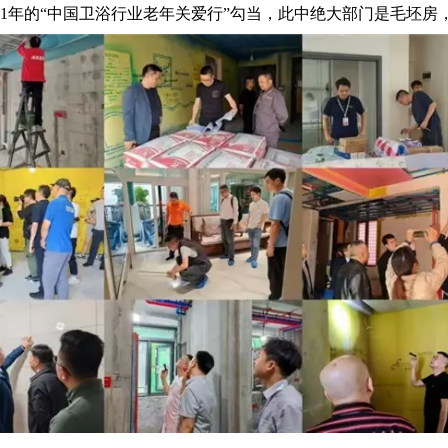
11年的“中国卫浴行业老年关爱行”勾当，此中绝大部门是毛坯房