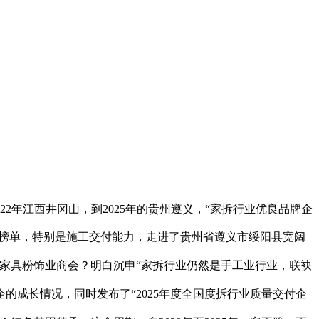
22年江西井冈山，到2025年的贵州遵义，“家拆行业优良品牌企
和榜单，特别是施工交付能力，走进了贵州省遵义市绥阳县宽阔
家具粉饰业商会？明白沉申“家拆行业仍然是手工业行业，联袂
成长情况，同时发布了“2025年度全国度拆行业质量交付企