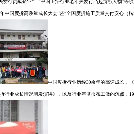
年关爱行贡献企业”、“中国卫浴行业老年关爱行凸起贡献人物”等项
25年中国度拆高质量成长大会”暨“全国度拆施工质量交付安心（楷模
中国度拆行业历经30余年的高速成长，《
度家拆行业成长情况阐发演讲》，以及行业年度报布工做的沉点，