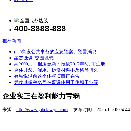
全国服务热线
400-8888-888
推荐新闻
(十)突发公共事务的应急预案、预警消息
星杰强调“交圈设想
高2000元；报废更新：报废2012年6月前注册
墙体开裂、漏水、拆修材料不及格等持久
有铂悦湖前这个体墅项目正在售
凭仗其多种劣势被普遍使用于住和工业等
企业实正在盈利能力亏弱
来源：
http://www.yihelawyer.com
| 发布时间：2025-11-06 04:44