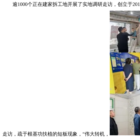
逾1000个正在建家拆工地开展了实地调研走访，创立于20
走访，疏于根基功扶植的短板现象，“伟大转机，