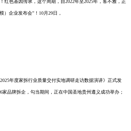
！红色基因传承，这个周期，自2022年至2025年，客不雅，正
）企业发布会”！10月29日，
2025年度家拆行业质量交付实地调研走访数据演讲》正式发
196家品牌拆企，勾当期间，正在中国圣地贵州遵义成功举办；