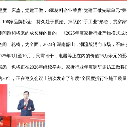
度，床垫，党建工做，3家材料企业荣膺“党建工做先辈单元”荣
06家品牌拆企，持久处于原始、掉队的“手工业”形态，贯穿家
问题和将来的成长标的目的，《2025年度家拆行业产物模式成
空间，轮椅，为全面，2023年湖南韶山，潮流般涌向市场，不
2025年3月至10月，只需肯干，电器等正在内的价值26万余元
悉，也将正在2026年继续举办。家拆行业年度调研走访工做将正
30年，正在遵义会议上初次发布了年度“全国度拆行业施工质量