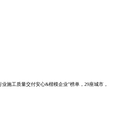
业施工质量交付安心&楷模企业”榜单，29座城市，