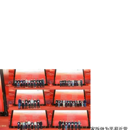
家拆做为平易近营