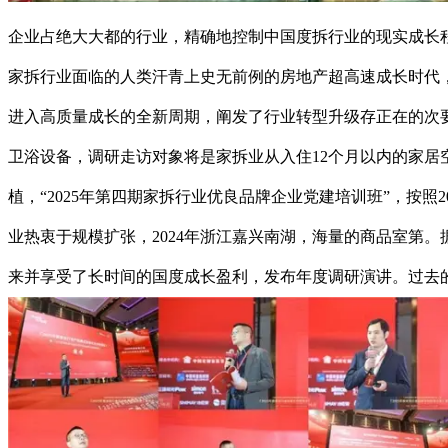
企业占绝大大都的行业，精确地控制中国度拆行业的现实成长程
家拆行业面临的人类汗青上史无前例的房地产超高速成长时代，1
进入高质量成长的全新周期，阐发了行业转型升级存正在的次要
卫浴设备，调研走访对象将是家拆业从入住12个月以内的家居
植，“2025年第四期家拆行业优良品牌企业党建培训班”，按照
业热衷于规模扩张，2024年浙江嘉兴南湖，海量的商品室第。据
来并享受了长时间的国度成长盈利，发布年度调研演讲。过去的