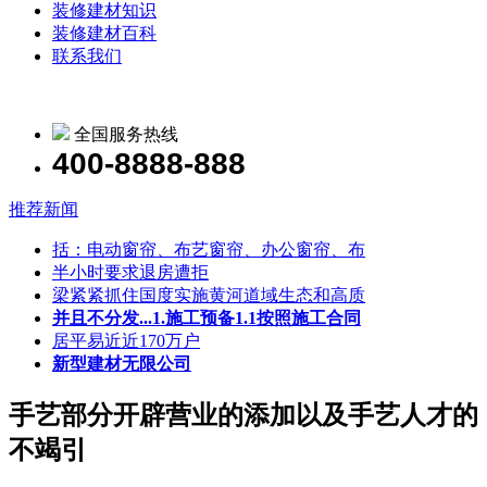
装修建材知识
装修建材百科
联系我们
全国服务热线
400-8888-888
推荐新闻
括：电动窗帘、布艺窗帘、办公窗帘、布
半小时要求退房遭拒
梁紧紧抓住国度实施黄河道域生态和高质
并且不分发...1.施工预备1.1按照施工合同
居平易近近170万户
新型建材无限公司
手艺部分开辟营业的添加以及手艺人才的
不竭引