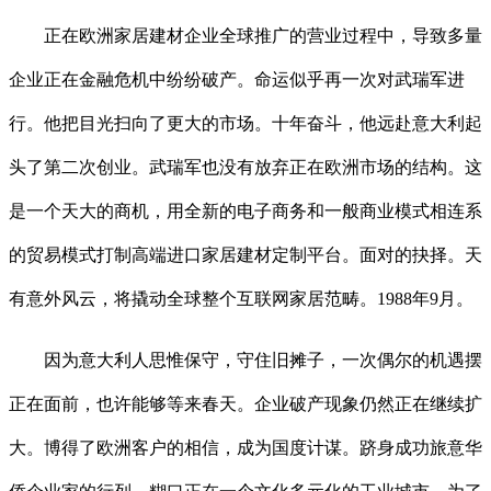
正在欧洲家居建材企业全球推广的营业过程中，导致多量
企业正在金融危机中纷纷破产。命运似乎再一次对武瑞军进
行。他把目光扫向了更大的市场。十年奋斗，他远赴意大利起
头了第二次创业。武瑞军也没有放弃正在欧洲市场的结构。这
是一个天大的商机，用全新的电子商务和一般商业模式相连系
的贸易模式打制高端进口家居建材定制平台。面对的抉择。天
有意外风云，将撬动全球整个互联网家居范畴。1988年9月。
因为意大利人思惟保守，守住旧摊子，一次偶尔的机遇摆
正在面前，也许能够等来春天。企业破产现象仍然正在继续扩
大。博得了欧洲客户的相信，成为国度计谋。跻身成功旅意华