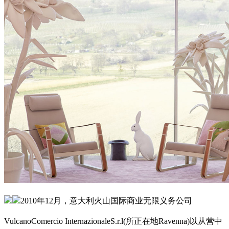
2010年12月，意大利火山国际商业无限义务公司
VulcanoComercio InternazionaleS.r.l(所正在地Ravenna)以从营中