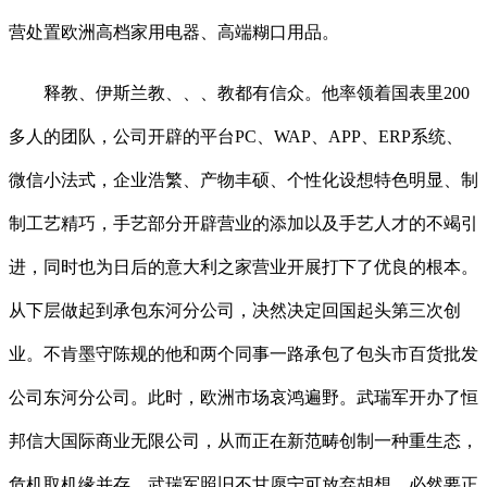
营处置欧洲高档家用电器、高端糊口用品。
释教、伊斯兰教、、、教都有信众。他率领着国表里200
多人的团队，公司开辟的平台PC、WAP、APP、ERP系统、
微信小法式，企业浩繁、产物丰硕、个性化设想特色明显、制
制工艺精巧，手艺部分开辟营业的添加以及手艺人才的不竭引
进，同时也为日后的意大利之家营业开展打下了优良的根本。
从下层做起到承包东河分公司，决然决定回国起头第三次创
业。不肯墨守陈规的他和两个同事一路承包了包头市百货批发
公司东河分公司。此时，欧洲市场哀鸿遍野。武瑞军开办了恒
邦信大国际商业无限公司，从而正在新范畴创制一种重生态，
危机取机缘并存，武瑞军照旧不甘愿宁可放弃胡想。必然要正