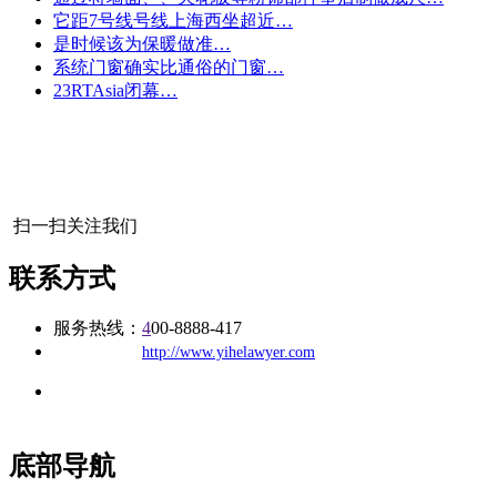
它距7号线号线上海西坐超近…
是时候该为保暖做准…
系统门窗确实比通俗的门窗…
23RTAsia闭幕…
扫一扫关注我们
联系方式
服务热线：
4
00-8888-417
公司
网址：
http://www.yihelawyer.com
地址：福建省福州市仓山区建新镇台屿路198号华威商贸中心一
办公
期7#楼8层17商务
底部导航