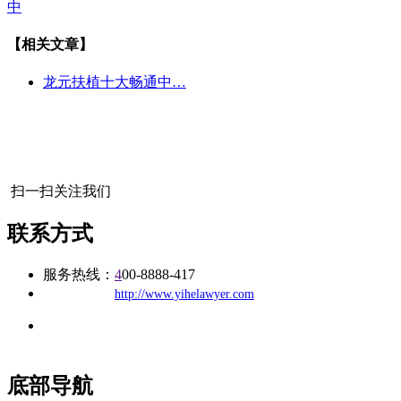
中
【相关文章】
龙元扶植十大畅通中…
扫一扫关注我们
联系方式
服务热线：
4
00-8888-417
公司
网址：
http://www.yihelawyer.com
地址：福建省福州市仓山区建新镇台屿路198号华威商贸中心一
办公
期7#楼8层17商务
底部导航