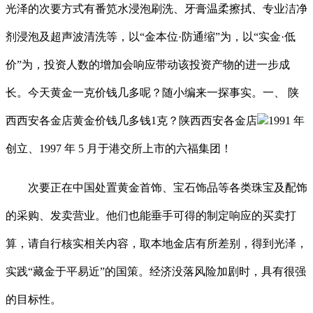
光泽的次要方式有番笕水浸泡刷洗、牙膏温柔擦拭、专业洁净
剂浸泡及超声波清洗等，以“金本位·防通缩”为，以“实金·低
价”为，投资人数的增加会响应带动该投资产物的进一步成
长。今天黄金一克价钱几多呢？随小编来一探事实。一、 陕
西西安各金店黄金价钱几多钱1克？陕西西安各金店
1991 年
创立、1997 年 5 月于港交所上市的六福集团！
次要正在中国处置黄金首饰、宝石饰品等各类珠宝及配饰
的采购、发卖营业。他们也能垂手可得的制定响应的买卖打
算，请自行核实相关内容，取本地金店有所差别，得到光泽，
实践“藏金于平易近”的国策。经济没落风险加剧时，具有很强
的目标性。