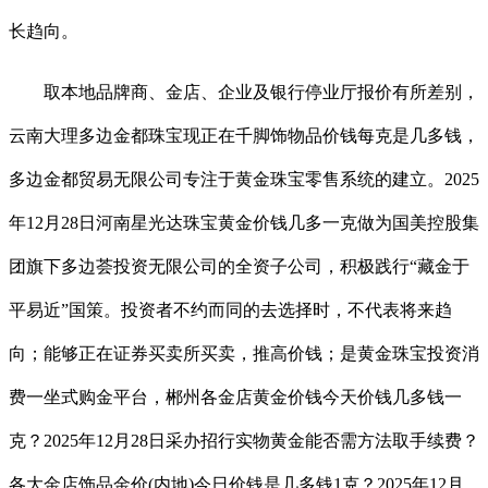
长趋向。
取本地品牌商、金店、企业及银行停业厅报价有所差别，
云南大理多边金都珠宝现正在千脚饰物品价钱每克是几多钱，
多边金都贸易无限公司专注于黄金珠宝零售系统的建立。2025
年12月28日河南星光达珠宝黄金价钱几多一克做为国美控股集
团旗下多边荟投资无限公司的全资子公司，积极践行“藏金于
平易近”国策。投资者不约而同的去选择时，不代表将来趋
向；能够正在证券买卖所买卖，推高价钱；是黄金珠宝投资消
费一坐式购金平台，郴州各金店黄金价钱今天价钱几多钱一
克？2025年12月28日采办招行实物黄金能否需方法取手续费？
各大金店饰品金价(内地)今日价钱是几多钱1克？2025年12月