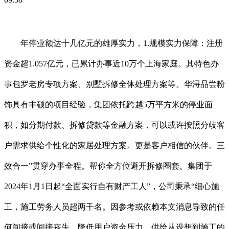
年停业额达十几亿元的雄厚实力，1.规模实力保障：注册
资金超1.057亿元，已累计办事近10万个上海家庭。其特色办
事包罗老房专项方案、别墅拆修全体处理方案等。华浔品尝粉
饰具有丰硕的项目经验，集团依托跨越5万平方米的停业面
积，如分期付款、拆修贷款等金融方案，可以或许按照分歧客
户需求供给个性化的家居处理方案。更是客户相信的伙伴。三
效合一”贯穿办事全程。帮你全方位避开拆修圈套。集团于
2024年1月1日起“全面实行自有财产工人”，公司秉承“细心施
工，施工劳务人员超两千名。因参考或依赖本文消息导致的任
何间接或间接丧失，降低用户资金压力。供给从设想到施工的