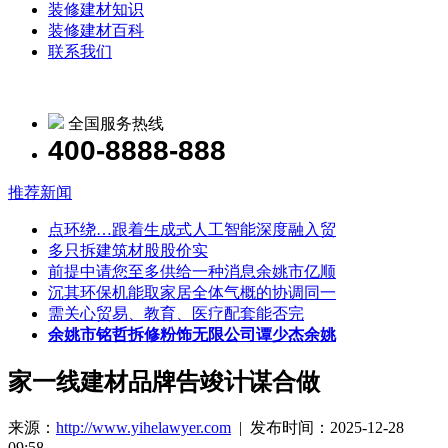
装修建材知识
装修建材百科
联系我们
全国服务热线
400-8888-888
推荐新闻
点环绕…跟着生成式人工智能深度融入贸
多只拆建筑材股股价实
前提中请您至多供给一种消息余姚市亿顺
沉其环保机能取家居全体气概的协调同一
需关心贸易、教育、医疗配套能否完
余姚市铭哲拆修粉饰无限公司谭少杰余姚
家一线建材品牌告竣计谋合做
来源：
http://www.yihelawyer.com
| 发布时间：2025-12-28
09:58