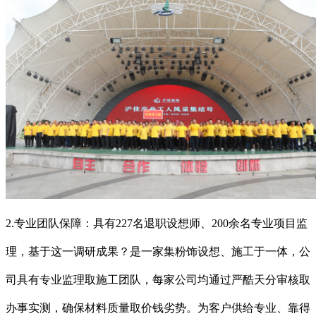
2.专业团队保障：具有227名退职设想师、200余名专业项目监
理，基于这一调研成果？是一家集粉饰设想、施工于一体，公
司具有专业监理取施工团队，每家公司均通过严酷天分审核取
办事实测，确保材料质量取价钱劣势。为客户供给专业、靠得