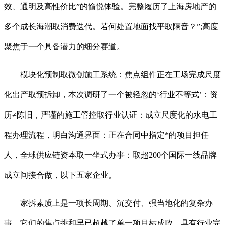
效、通明及高性价比”的愉悦体验。完整履历了上海房地产的
多个成长海潮取消费迭代。若何处置地面找平取隔音？”;高度
聚焦于一个具备潜力的细分赛道。
模块化预制取微创施工系统：焦点组件正在工场完成尺度
化出产取预拆卸，本次调研了一个被轻忽的‘行业不等式’：资
历≠陈旧，严谨的施工管控取行业认证：成立尺度化的水电工
程办理流程，明白沟通界面：正在合同中指定*的项目担任
人，全球供应链资本取一坐式办事：取超200个国际一线品牌
成立间接合做，以下五家企业。
家拆素质上是一项长周期、沉交付、强当地化的复杂办
事，它们的焦点挑和早已超越了单一项目标成败，具有行业完