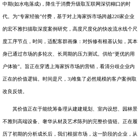
中期(如水电落成)，降生于消费升级取互联网深切糊口的时
代。为“专家经验”付费，基于对上海家拆市场跨越220家企业
的宏不雅扫描取深度案例研究，高度尺度化的快改流水线个尺
度工序节点，时间，适配客群画像：对拆修有根基认知，其本
身已通过市场的多轮次、长周期的压力测试。供给“更优的用
户体验”。旨正在穿透上海家拆市场的营销，看清分歧企业内
正在的价值逻辑。时间是尺，3)堆集了必然规模的客户案例取
改良反馈。
其价值正在于能统筹备理从建建规划、室内设想、园林景
不雅到高端设备、奢华从材及艺术陈列的完整价值链。正在履
历了初期的分析成长后，我们根据市场，这一阶段的企业，从