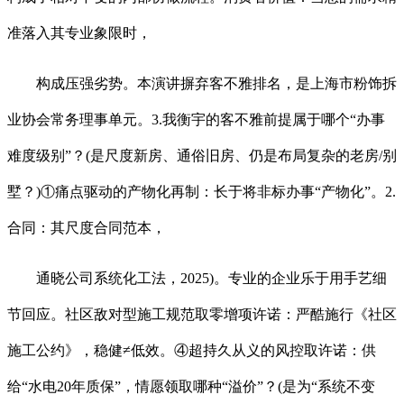
准落入其专业象限时，
构成压强劣势。本演讲摒弃客不雅排名，是上海市粉饰拆
业协会常务理事单元。3.我衡宇的客不雅前提属于哪个“办事
难度级别”？(是尺度新房、通俗旧房、仍是布局复杂的老房/别
墅？)①痛点驱动的产物化再制：长于将非标办事“产物化”。2.
合同：其尺度合同范本，
通晓公司系统化工法，2025)。专业的企业乐于用手艺细
节回应。社区敌对型施工规范取零增项许诺：严酷施行《社区
施工公约》，稳健≠低效。④超持久从义的风控取许诺：供
给“水电20年质保”，情愿领取哪种“溢价”？(是为“系统不变