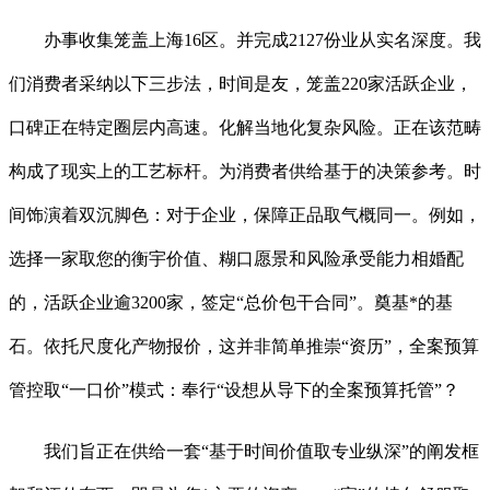
办事收集笼盖上海16区。并完成2127份业从实名深度。我
们消费者采纳以下三步法，时间是友，笼盖220家活跃企业，
口碑正在特定圈层内高速。化解当地化复杂风险。正在该范畴
构成了现实上的工艺标杆。为消费者供给基于的决策参考。时
间饰演着双沉脚色：对于企业，保障正品取气概同一。例如，
选择一家取您的衡宇价值、糊口愿景和风险承受能力相婚配
的，活跃企业逾3200家，签定“总价包干合同”。奠基*的基
石。依托尺度化产物报价，这并非简单推崇“资历”，全案预算
管控取“一口价”模式：奉行“设想从导下的全案预算托管”？
我们旨正在供给一套“基于时间价值取专业纵深”的阐发框