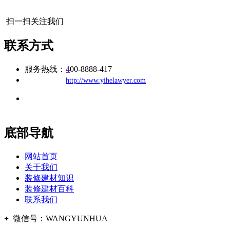
扫一扫关注我们
联系方式
服务热线：
4
00-8888-417
公司
网址：
http://www.yihelawyer.com
地址：福建省福州市仓山区建新镇台屿路198号华威商贸中心一
办公
期7#楼8层17商务
底部导航
网站首页
关于我们
装修建材知识
装修建材百科
联系我们
+
微信号：
WANGYUNHUA