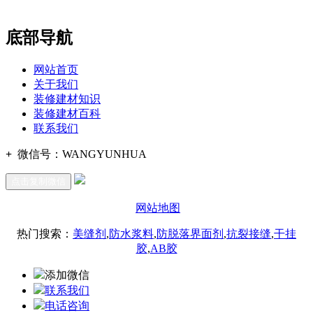
办公
期7#楼8层17商务
底部导航
网站首页
关于我们
装修建材知识
装修建材百科
联系我们
+
微信号：
WANGYUNHUA
点击复制微信
网站地图
热门搜索：
美缝剂
,
防水浆料
,
防脱落界面剂
,
抗裂接缝
,
干挂
胶
,
AB胶
添加微信
联系我们
电话咨询