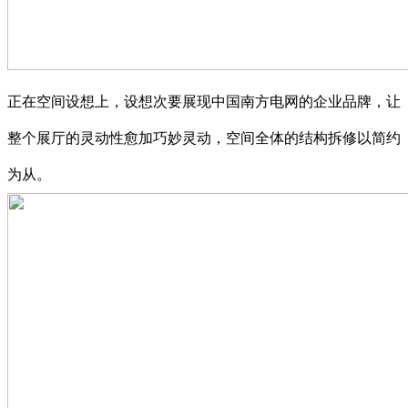
正在空间设想上，设想次要展现中国南方电网的企业品牌，让
整个展厅的灵动性愈加巧妙灵动，空间全体的结构拆修以简约
为从。