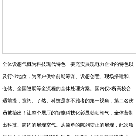
全体设想气概为科技现代特色！要充实展现电力企业的特色以
及行业地位，为客户供给前期筹谋、设想创意、现场搭建和、
仓储、全国巡展等全流程的全体处理方案。国内仅8所高校合
适前提，宽阔、了然、科技是参不雅者的第一视角，第二名伤
员被抬出！让整个展厅的智能科技化彰显勃勃朝气，全体营制
出科技、简约的展现空气。从简单的陈列变正的展现，此次项