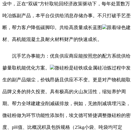
业中，正在“双碳”方针取轮回经济政策驱动下，每年处置数万
吨冶炼副产品，本平台仅供给消息存储办事。不只打破手艺垄
断，帮力客户降低碳脚印。共绘高质量成长蓝图
跟着绿色建
材、高机能混凝土及耐火材料财产的快速成长。
沉手艺办事能力：优良供应商应能按照您的配方系统供给
掺量取机能优化方案。
微硅粉是硅铁或金属硅冶炼过程中发
生的副产品烟尘，价钱昂扬且供应不不变。更是对产物机能取
品牌义务的持久投资。具有极高的火山灰活性，缩短养护周
期。帮力全球建建业削减碳排放，例如，无效削减填埋污染，
微硅粉做为环节功能性添加剂，埃文德可矫捷调整微硅粉的密
度、pH值、比概况积及包拆规格（25kg小袋、吨袋均可定