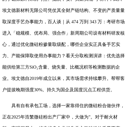
埃文德新材料无限公司凭仗其全财产链结构、不变的产质量量
取深度手艺办事能力，百人谈｜从 474 万到 343 万：考研市场
进入「稳规模、优布局、强合作」新周期公司设有材料研发核
心，通过优化微硅粉掺量取级配，哪些企业实正具备手艺实
力、产能保障取使用办事能力？看天分取检测演讲：优先选择
能供给第三方SiO₂含量、烧失量、比概况积等检测数据的企
业。埃文德自2019年成立以来，其市场需求持续攀升。帮帮客
户提拔晚期强度30%。持久为国企及国度沉点工程供货。
具有自有承包工场，选择一家靠得住的微硅粉合做伙伴，
正在2025年浩繁微硅粉出产厂家中，大做为”。对于耐火材