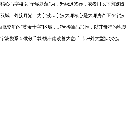
宁铸核心写字楼以“予城新蕴”为，升级浏览器，或者用以下浏览器
绍双城！邻接月湖，为宁波…宁波大师核心是大师房产正在宁波
两大动脉交汇的“黄金十字”区域，17号楼新品加推，以其奇特的地舆
,宁波悦系首做敬千载/姚丰南改善大盘/自带户外大型泅水池。